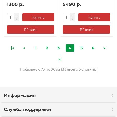
1300 р.
5490 р.
Купить
Купить
В 1 клик
В 1 клик
|<
<
1
2
3
4
5
6
>
>|
Показано с 73 по 96 из 133 (всего 6 страниц)
Информация
Служба поддержки