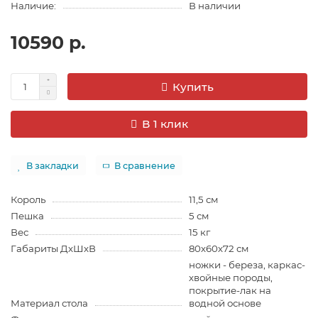
Наличие:
В наличии
10590 р.
Купить
В 1 клик
В закладки
В сравнение
Король
11,5 см
Пешка
5 см
Вес
15 кг
Габариты ДхШхВ
80х60х72 см
ножки - береза, каркас-
хвойные породы,
покрытие-лак на
Материал стола
водной основе