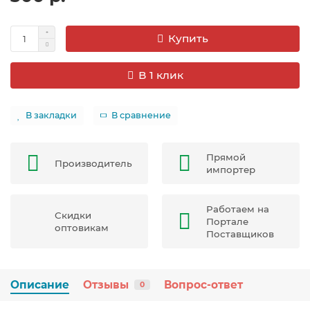
Купить
В 1 клик
В закладки
В сравнение
Прямой
Производитель
импортер
Работаем на
Скидки
Портале
оптовикам
Поставщиков
Описание
Отзывы
Вопрос-ответ
0