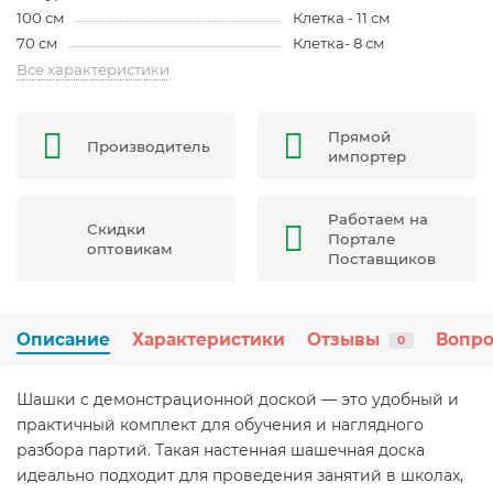
100 см
Клетка - 11 см
70 см
Клетка- 8 см
Все характеристики
Прямой
Производитель
импортер
Работаем на
Скидки
Портале
оптовикам
Поставщиков
Описание
Характеристики
Отзывы
Вопро
0
Шашки с демонстрационной доской — это удобный и
практичный комплект для обучения и наглядного
разбора партий. Такая настенная шашечная доска
идеально подходит для проведения занятий в школах,