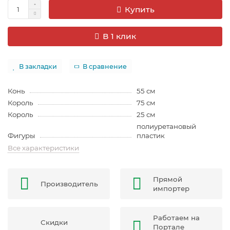
Купить
В 1 клик
В закладки
В сравнение
Конь
55 см
Король
75 см
Король
25 см
полиуретановый
Фигуры
пластик
Все характеристики
Прямой
Производитель
импортер
Работаем на
Скидки
Портале